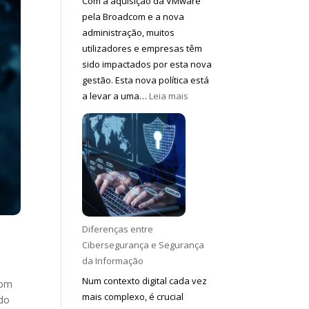
Com a aquisição da VMware
pela Broadcom e a nova
administração, muitos
utilizadores e empresas têm
sido impactados por esta nova
gestão. Esta nova política está
:
a levar a uma…
Leia mais
VMware
aumento
de
valores
Diferenças entre
Cibersegurança e Segurança
da Informação
Num contexto digital cada vez
com
mais complexo, é crucial
ndo