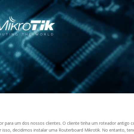
r para um dos nossos clientes. O cliente tinha um roteador antigo 
isso, decidimos instalar uma Routerboard Mikrotik. No entanto, te