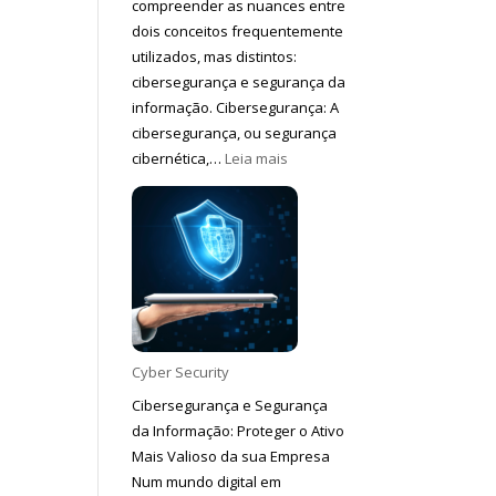
compreender as nuances entre
dois conceitos frequentemente
utilizados, mas distintos:
cibersegurança e segurança da
informação. Cibersegurança: A
cibersegurança, ou segurança
:
cibernética,…
Leia mais
Diferenças
entre
Cibersegurança
e
Segurança
da
Informação
Cyber Security
Cibersegurança e Segurança
da Informação: Proteger o Ativo
Mais Valioso da sua Empresa
Num mundo digital em