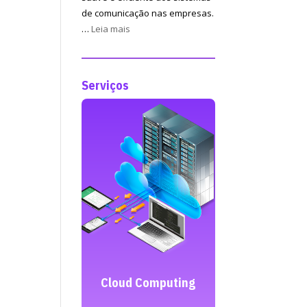
de comunicação nas empresas.
:
…
Leia mais
Manutenção
de
redes
Serviços
informáticas
 Computing
Criação de Sites
Marketing