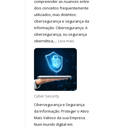
compreender as nuances entre
dois conceitos frequentemente
utilizados, mas distintos:
cibersegurança e segurança da
informação. Cibersegurança: A
cibersegurança, ou segurança
:
cibernética,…
Leia mais
Diferenças
entre
Cibersegurança
e
Segurança
da
Informação
Cyber Security
Cibersegurança e Segurança
da Informação: Proteger o Ativo
Mais Valioso da sua Empresa
Num mundo digital em