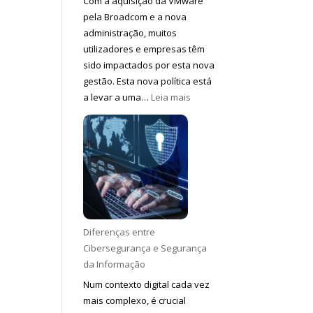
Com a aquisição da VMware
pela Broadcom e a nova
administração, muitos
utilizadores e empresas têm
sido impactados por esta nova
gestão. Esta nova política está
:
a levar a uma…
Leia mais
VMware
aumento
de
valores
Diferenças entre
Cibersegurança e Segurança
da Informação
Num contexto digital cada vez
mais complexo, é crucial