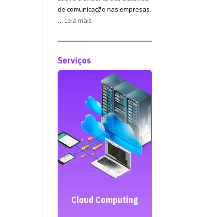
de comunicação nas empresas.
:
…
Leia mais
Manutenção
de
redes
Serviços
informáticas
o do TI
Cloud Computing
Criação de