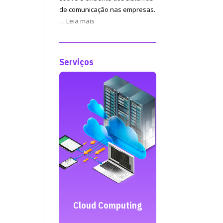
de comunicação nas empresas.
:
…
Leia mais
Manutenção
de
redes
Serviços
informáticas
o do TI
Cloud Computing
Criação de