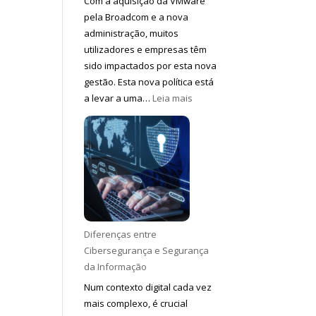
Com a aquisição da VMware
pela Broadcom e a nova
administração, muitos
utilizadores e empresas têm
sido impactados por esta nova
gestão. Esta nova política está
:
a levar a uma…
Leia mais
VMware
aumento
de
valores
Diferenças entre
Cibersegurança e Segurança
da Informação
Num contexto digital cada vez
mais complexo, é crucial