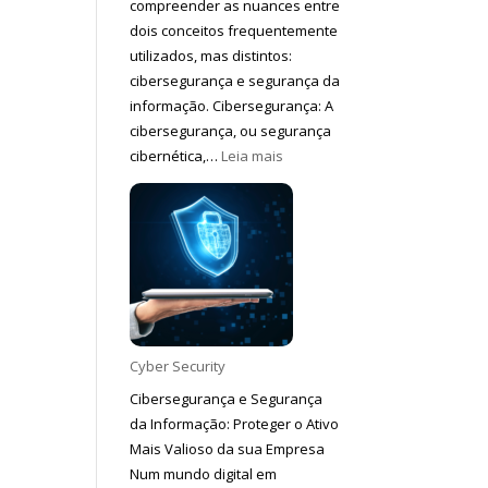
compreender as nuances entre
dois conceitos frequentemente
utilizados, mas distintos:
cibersegurança e segurança da
informação. Cibersegurança: A
cibersegurança, ou segurança
:
cibernética,…
Leia mais
Diferenças
entre
Cibersegurança
e
Segurança
da
Informação
Cyber Security
Cibersegurança e Segurança
da Informação: Proteger o Ativo
Mais Valioso da sua Empresa
Num mundo digital em