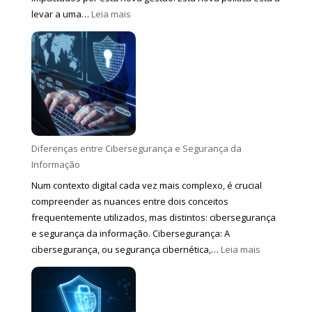
:
levar a uma…
Leia mais
VMware
aumento
de
valores
Diferenças entre Cibersegurança e Segurança da
Informação
Num contexto digital cada vez mais complexo, é crucial
compreender as nuances entre dois conceitos
frequentemente utilizados, mas distintos: cibersegurança
e segurança da informação. Cibersegurança: A
:
cibersegurança, ou segurança cibernética,…
Leia mais
Diferenças
entre
Cibersegur