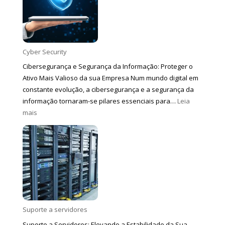
e
Segurança
da
Informação
Cyber Security
Cibersegurança e Segurança da Informação: Proteger o
Ativo Mais Valioso da sua Empresa Num mundo digital em
constante evolução, a cibersegurança e a segurança da
informação tornaram-se pilares essenciais para…
Leia
:
mais
Cyber
Security
Suporte a servidores
Suporte a Servidores: Elevando a Estabilidade da Sua