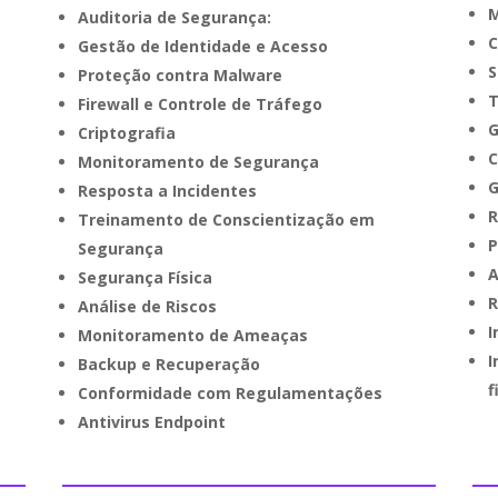
M
Auditoria de Segurança:
C
Gestão de Identidade e Acesso
S
Proteção contra Malware
T
Firewall e Controle de Tráfego
G
Criptografia
C
Monitoramento de Segurança
G
Resposta a Incidentes
R
Treinamento de Conscientização em
P
Segurança
A
Segurança Física
R
Análise de Riscos
I
Monitoramento de Ameaças
I
Backup e Recuperação
f
Conformidade com Regulamentações
Antivirus Endpoint