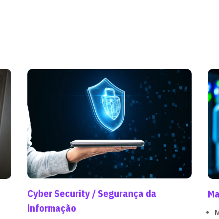
Cyber Security / Segurança da
Ma
informação
M